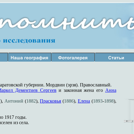
аратовской губернии. Мордвин (эрзя). Православный.
аркел Дементиев Сергеев
и законная жена его
Анна
7
),
Антоний
(
1882
),
Прасковья
(
1886
),
Елена
(
1893
-
1898
),
о 1917 годы.
селен из села.