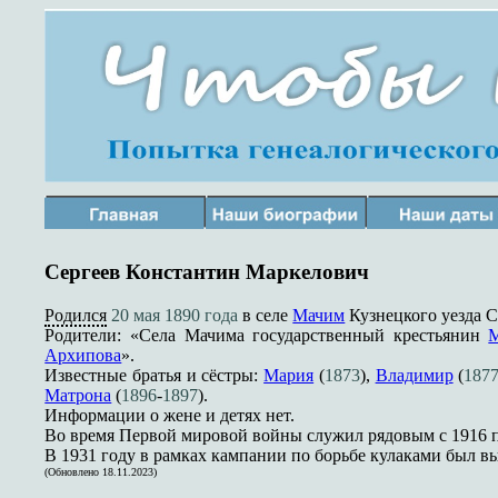
Сергеев Константин Маркелович
Родился
20 мая
1890 года
в селе
Мачим
Кузнецкого уезда С
Родители: «Села Мачима государственный крестьянин
М
Архипова
».
Известные братья и сёстры:
Мария
(
1873
),
Владимир
(
187
Матрона
(
1896
-
1897
).
Информации о жене и детях нет.
Во время Первой мировой войны служил рядовым с 1916 п
В 1931 году в рамках кампании по борьбе кулаками был вы
(Обновлено 18.11.2023)